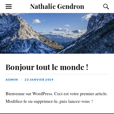
Nathalie Gendron
T
T
o
o
g
g
g
g
l
l
e
e
t
t
h
h
e
e
m
s
o
e
b
a
i
r
Bonjour tout le monde !
l
c
e
h
m
f
e
i
ADMIN
23 JANVIER 2019
n
e
u
l
d
Bienvenue sur WordPress. Ceci est votre premier article.
Modifiez-le ou supprimez-le, puis lancez-vous !